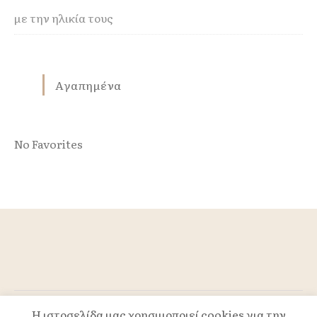
με την ηλικία τους
Αγαπημένα
No Favorites
Η ιστοσελίδα μας χρησιμοποιεί cookies για την
Powered by TLS.GR