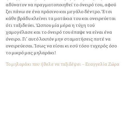
αδύνατον να πραγματοποιηθεί το όνειρό του, αφού
ζει πάνω σε ένα πράσινο και μεγάλο δέντρο. Έτσι
κάθε βράδυ κλείνει τα ματάκια του και ονειρεύεται
ότι ταξιδεύει. Ώσπου μία μέρα η τύχη τού
χαμογέλασε και το όνειρό του έπαψε να είναι ένα
όνειρο. Γι’ αυτό λοιπόν μην σταματήσεις ποτέ να
ονειρεύεσαι. Ίσως να είσαι κι εσύ τόσο τυχερός όσο
το μικρό μας μηλαράκι!
Το μηλαράκι που ήθελε να ταξιδέψει – Ευαγγελία Ζώρα