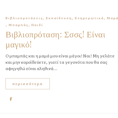
,
,
,
Βιβλιοπροτάσεις
Εκπαίδευση
Ενημερωτικά
Μαμ
,
,
Μπαμπάς
Παιδί
Βιβλιοπρόταση: Σσσς! Είναι
μαγικό!
Ο μπαμπάς και η μαμά μου είναι μάγοι! Ναι! Μη γελάτε
και μην κοροϊδεύετε, γιατί τα γεγονότα που θα σας
αφηγηθώ είναι αληθινά…
περισσότερα