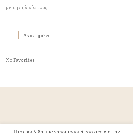
με την ηλικία τους
Αγαπημένα
No Favorites
Η ιστοσελίδα μας χρησιμοποιεί cookies για την
Powered by TLS.GR