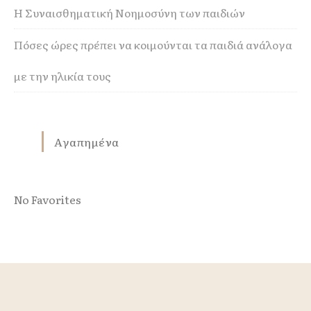
Η Συναισθηματική Νοημοσύνη των παιδιών
Πόσες ώρες πρέπει να κοιμούνται τα παιδιά ανάλογα
με την ηλικία τους
Αγαπημένα
No Favorites