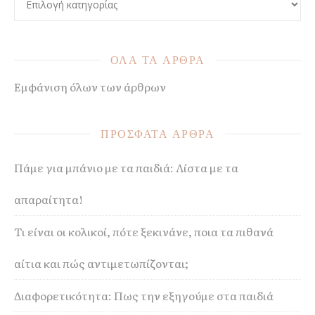
ΟΛΑ ΤΑ ΑΡΘΡΑ
Εμφάνιση όλων των άρθρων
ΠΡΟΣΦΑΤΑ ΑΡΘΡΑ
Πάμε για μπάνιο με τα παιδιά: Λίστα με τα
απαραίτητα!
Τι είναι οι κολικοί, πότε ξεκινάνε, ποια τα πιθανά
αίτια και πώς αντιμετωπίζονται;
Διαφορετικότητα: Πως την εξηγούμε στα παιδιά