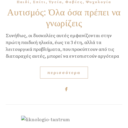
,
,
,
,
Παιδί
Σπίτι
Υγεία
Φοβίες
Ψυχολογία
Αυτισμός: Όλα όσα πρέπει να
γνωρίζεις
Συνήθως, οι δυσκολίες αυτές εμφανίζονται στην
πρώτη παιδική ηλικία, έως τα 3 έτη, αλλά τα
λειτουργικά προβλήματα, που προκύπτουν από τις
διαταραχές αυτές, μπορεί να εντοπιστούν αργότερα
περισσότερα