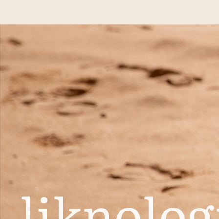
liknolog