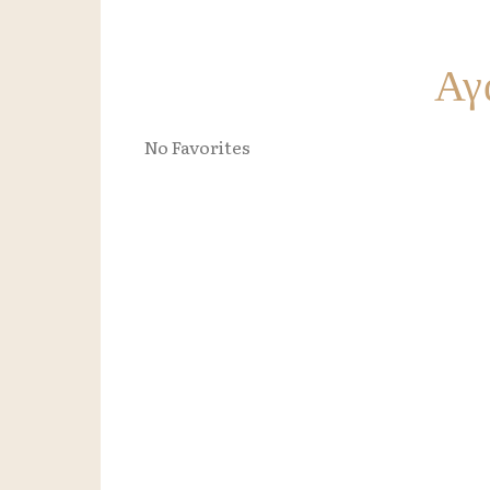
Αγ
No Favorites