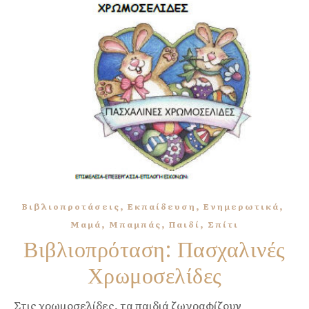
,
,
,
Βιβλιοπροτάσεις
Εκπαίδευση
Ενημερωτικά
,
,
,
Μαμά
Μπαμπάς
Παιδί
Σπίτι
Βιβλιοπρόταση: Πασχαλινές
Χρωμοσελίδες
Στις χρωμοσελίδες, τα παιδιά ζωγραφίζουν