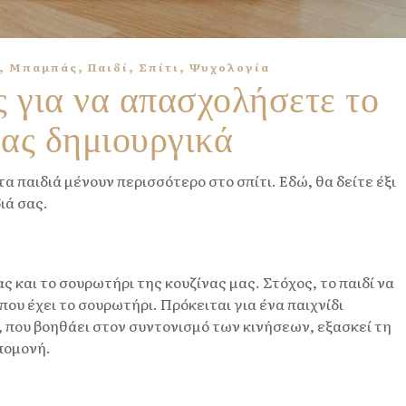
,
,
,
,
Μπαμπάς
Παιδί
Σπίτι
Ψυχολογία
ς για να απασχολήσετε το
σας δημιουργικά
τα παιδιά μένουν περισσότερο στο σπίτι. Εδώ, θα δείτε έξι
διά σας.
 και το σουρωτήρι της κουζίνας μας. Στόχος, το παιδί να
ου έχει το σουρωτήρι. Πρόκειται για ένα παιχνίδι
που βοηθάει στον συντονισμό των κινήσεων, εξασκεί τη
πομονή.