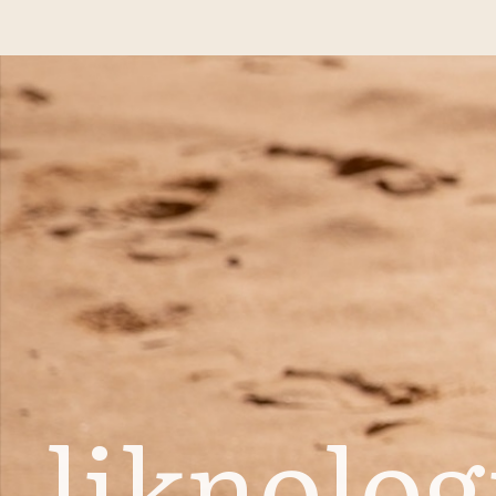
liknolog