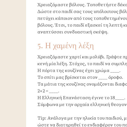
Χρειαζόμαστε βόλους. Τοποθετήστε δέκα
Δώστε στο παιδί σας τους υπόλοιπους βόλ
πετύχει κάποιον από τους τοποθετημένου
βόλους. Έτσι, το παιδί εξασκεί τη λεπτή 
αναπτύσσει συνδυαστική σκέψη.
5. Η χαμένη λέξη
Χρειαζόμαστε χαρτί και μολύβι. Γράψτε π
κενή μία λέξη. Στόχος, το παιδί να συμπ
Η πόρτα της κουζίνας έχει χρώμα ____.
Το σπίτι μας βρίσκεται στον ____ όροφο.
Τα μάτια της κουζίνας ονομάζονται διαφο
2+2 = ____.
Η Ελληνική Επανάσταση έγινε το 18____.
Σύμφωνα με την αρχαία ελληνική θεογονία
Tip: Ανάλογα με την ηλικία του παιδιού,
ώστε να διατηρηθεί το ενδιαφέρον του πα