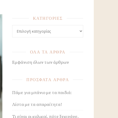
ΚΑΤΗΓΟΡΙΕΣ
ΚΑΤΗΓΟΡΙΕΣ
ΟΛΑ ΤΑ ΑΡΘΡΑ
Εμφάνιση όλων των άρθρων
ΠΡΟΣΦΑΤΑ ΑΡΘΡΑ
Πάμε για μπάνιο με τα παιδιά:
Λίστα με τα απαραίτητα!
Τι είναι οι κολικοί, πότε ξεκινάνε,