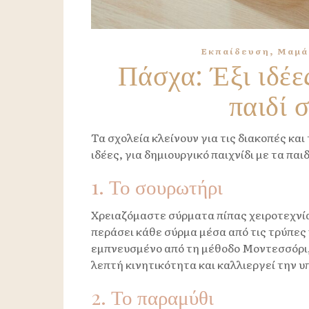
,
Εκπαίδευση
Μαμά
Πάσχα: Έξι ιδέε
παιδί 
Τα σχολεία κλείνουν για τις διακοπές και 
ιδέες, για δημιουργικό παιχνίδι με τα παι
1. Το σουρωτήρι
Χρειαζόμαστε σύρματα πίπας χειροτεχνίας
περάσει κάθε σύρμα μέσα από τις τρύπες π
εμπνευσμένο από τη μέθοδο Μοντεσσόρι, 
λεπτή κινητικότητα και καλλιεργεί την υ
2. Το παραμύθι