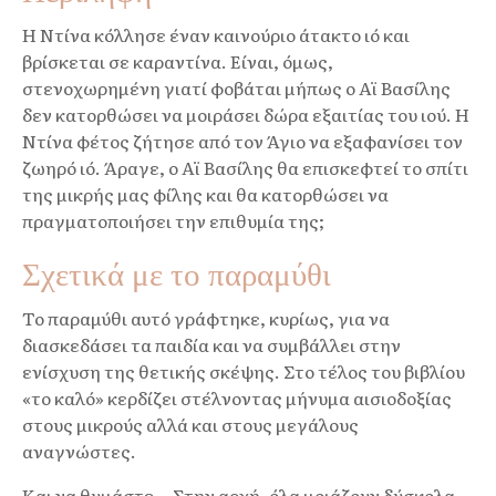
Η Ντίνα κόλλησε έναν καινούριο άτακτο ιό και
βρίσκεται σε καραντίνα. Είναι, όμως,
στενοχωρημένη γιατί φοβάται μήπως ο Αϊ Βασίλης
δεν κατορθώσει να μοιράσει δώρα εξαιτίας του ιού. Η
Ντίνα φέτος ζήτησε από τον Άγιο να εξαφανίσει τον
ζωηρό ιό. Άραγε, ο Αϊ Βασίλης θα επισκεφτεί το σπίτι
της μικρής μας φίλης και θα κατορθώσει να
πραγματοποιήσει την επιθυμία της;
Σχετικά με το παραμύθι
Το παραμύθι αυτό γράφτηκε, κυρίως, για να
διασκεδάσει τα παιδία και να συμβάλλει στην
ενίσχυση της θετικής σκέψης. Στο τέλος του βιβλίου
«το καλό» κερδίζει στέλνοντας μήνυμα αισιοδοξίας
στους μικρούς αλλά και στους μεγάλους
αναγνώστες.
Και να θυμάστε… Στην αρχή, όλα μοιάζουν δύσκολα