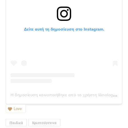
Δείτε αυτή τη δημοσίευση στο Instagram.
Η
δημοσίευση κοινοποιήθηκε από το χρήστη liknologio (@liknologio.gr)
Love
Παιδικά
Χριστούγεννα