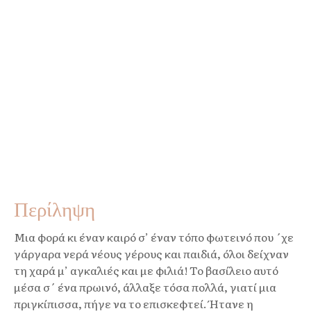
Περίληψη
Μια φορά κι έναν καιρό σ’ έναν τόπο φωτεινό που ΄χε
γάργαρα νερά νέους γέρους και παιδιά, όλοι δείχναν
τη χαρά μ’ αγκαλιές και με φιλιά! Το βασίλειο αυτό
μέσα σ΄ ένα πρωινό, άλλαξε τόσα πολλά, γιατί μια
πριγκίπισσα, πήγε να το επισκεφτεί. Ήτανε η