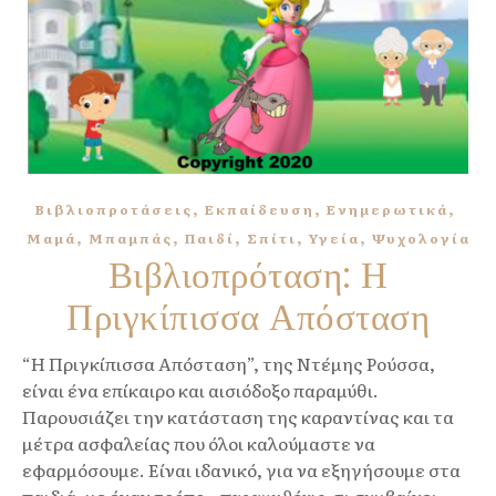
,
,
,
Βιβλιοπροτάσεις
Εκπαίδευση
Ενημερωτικά
,
,
,
,
,
Μαμά
Μπαμπάς
Παιδί
Σπίτι
Υγεία
Ψυχολογία
Βιβλιοπρόταση: Η
Πριγκίπισσα Απόσταση
“Η Πριγκίπισσα Απόσταση”, της Ντέμης Ρούσσα,
είναι ένα επίκαιρο και αισιόδοξο παραμύθι.
Παρουσιάζει την κατάσταση της καραντίνας και τα
μέτρα ασφαλείας που όλοι καλούμαστε να
εφαρμόσουμε. Είναι ιδανικό, για να εξηγήσουμε στα