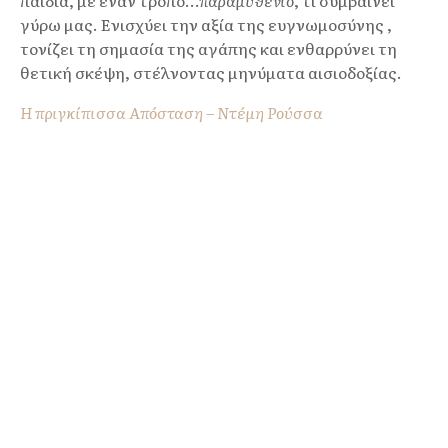
παιδιά, με έναν τρόπο…
παραμυθένιο
, τι συμβαίνει
γύρω μας. Ενισχύει την αξία της ευγνωμοσύνης ,
τονίζει τη σημασία της αγάπης και ενθαρρύνει τη
θετική σκέψη, στέλνοντας μηνύματα αισιοδοξίας.
Η πριγκίπισσα Απόσταση – Ντέμη Ρούσσα