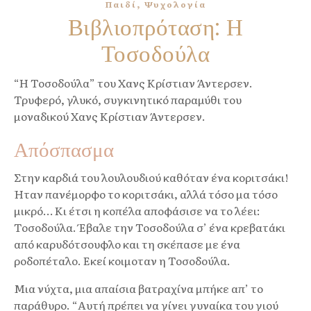
,
Παιδί
Ψυχολογία
Βιβλιοπρόταση: Η
Τοσοδούλα
“Η Τοσοδούλα” του Χανς Κρίστιαν Άντερσεν.
Τρυφερό, γλυκό, συγκινητικό παραμύθι του
μοναδικού Χανς Κρίστιαν Άντερσεν.
Απόσπασμα
Στην καρδιά του λουλουδιού καθόταν ένα κοριτσάκι!
Ήταν πανέμορφο το κοριτσάκι, αλλά τόσο μα τόσο
μικρό… Κι έτσι η κοπέλα αποφάσισε να το λέει:
Τοσοδούλα. Έβαλε την Τοσοδούλα σ’ ένα κρεβατάκι
από καρυδότσουφλο και τη σκέπασε με ένα
ροδοπέταλο. Εκεί κοιμοταν η Τοσοδούλα.
Μια νύχτα, μια απαίσια βατραχίνα μπήκε απ’ το
παράθυρο. “Αυτή πρέπει να γίνει γυναίκα του γιού