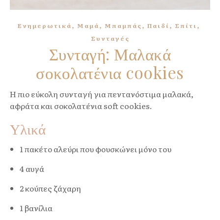
,
,
,
,
,
Ενημερωτικά
Μαμά
Μπαμπάς
Παιδί
Σπίτι
Συνταγές
Συνταγή: Μαλακά
σοκολατένια cookies
Η πιο εύκολη συνταγή για πεντανόστιμα μαλακά,
αφράτα και σοκολατένια soft cookies.
Υλικά
1 πακέτο αλεύρι που φουσκώνει μόνο του
4 αυγά
2 κούπες ζάχαρη
1 βανίλια