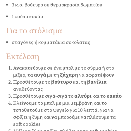
3 κ.σ. βούτυρο σε θερμοκρασία δωματίου
1 κούπα κακάο
Για το στόλισμα
σταγόνες ή κομματάκια σοκολάτας
Εκτέλεση
Ανακατεύουμε σε ένα μπολ με το σύρμα ή στο
μίξερ, τα
αυγά
με τη
ζάχαρη
να αφρατέψουν
Προσθέτουμε το
βούτυρο
και τη
βανίλια
αναδεύοντας
Προσθέτουμε σιγά-σιγά το
αλεύρι
και το
κακάο
Κλείνουμε το μπολ με μια μεμβράνη και το
τοποθετούμε στο ψυγείο για 10 λεπτά, για να
σφίξει η ζύμη και να μπορούμε να πλάσουμε τα
soft cookies
Μόλις η ζύμη σφίξει, πλάθουμε τα soft cookies